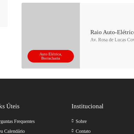
Raio Auto-Elétric
Av. Rosa de Lucas Cov
Auto Elétrica,
Borracharia
ks Úteis
Institucional
rguntas Frequentes
Sobre
u Calendário
Contato