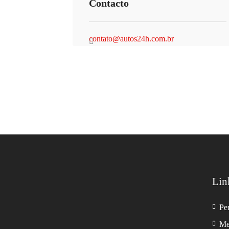
Contacto
contato@autos24h.com.br
Lin
Pe
Me