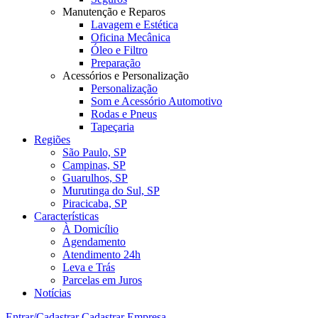
Manutenção e Reparos
Lavagem e Estética
Oficina Mecânica
Óleo e Filtro
Preparação
Acessórios e Personalização
Personalização
Som e Acessório Automotivo
Rodas e Pneus
Tapeçaria
Regiões
São Paulo, SP
Campinas, SP
Guarulhos, SP
Murutinga do Sul, SP
Piracicaba, SP
Características
À Domicílio
Agendamento
Atendimento 24h
Leva e Trás
Parcelas em Juros
Notícias
Entrar/Cadastrar
Cadastrar Empresa