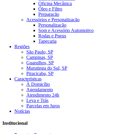
Oficina Mecânica
Óleo e Filtro
Preparação
Acessórios e Personalização
Personalização
Som e Acessório Automotivo
Rodas e Pneus
Tapeçaria
Regiões
São Paulo, SP
Campinas, SP
Guarulhos, SP
Murutinga do Sul, SP
Piracicaba, SP
Características
À Domicílio
Agendamento
Atendimento 24h
Leva e Trás
Parcelas em Juros
Notícias
Institucional