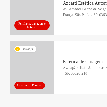
Azgard Estética Auto
Av. Amador Bueno da Veiga,
França, São Paulo - SP, 036
Funilaria, Lavagem e
Estética
Destaque
Estética de Garagem
Av. Japão, 192 - Jardim das 
- SP, 06320-210
Lavagem e Estética