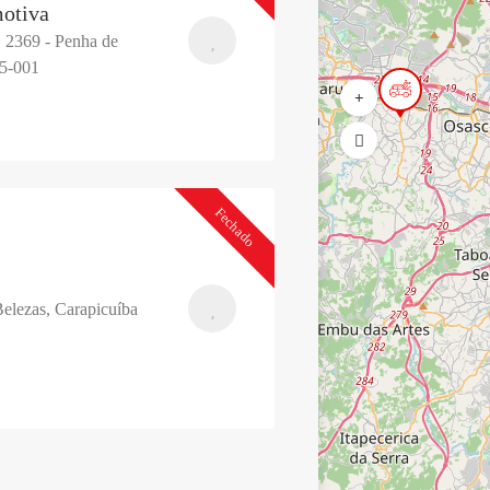
motiva
 2369 - Penha de
35-001
Fechado
Belezas, Carapicuíba